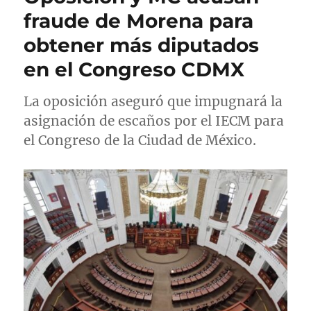
a
r
t
fraude de Morena para
d
í
a
obtener más diputados
o
a
s
e
s
en el Congreso CDMX
l
La oposición aseguró que impugnará la
asignación de escaños por el IECM para
el Congreso de la Ciudad de México.