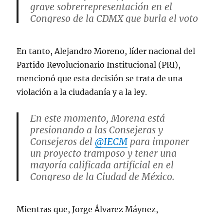
grave sobrerrepresentación en el
Congreso de la CDMX que burla el voto
de las y los chilangos.
En tanto, Alejandro Moreno, líder nacional del
Impugnaremos y exigiremos al
Tribunal Electoral que…
Partido Revolucionario Institucional (PRI),
mencionó que esta decisión se trata de una
— Marko Cortés (@MarkoCortes)
June
violación a la ciudadanía y a la ley.
10, 2024
En este momento, Morena está
presionando a las Consejeras y
Consejeros del
@IECM
para imponer
un proyecto tramposo y tener una
mayoría calificada artificial en el
Congreso de la Ciudad de México.
La sobrerrepresentación que pretende
Mientras que, Jorge Álvarez Máynez,
Morena es una inminente violación a