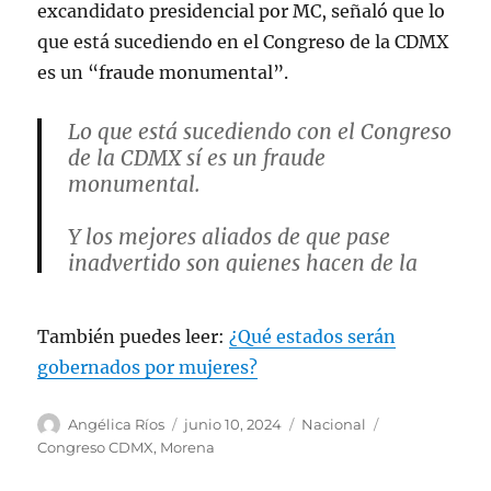
la…
excandidato presidencial por MC, señaló que lo
que está sucediendo en el Congreso de la CDMX
— Alejandro Moreno (@alitomorenoc)
es un “fraude monumental”.
June 9, 2024
Lo que está sucediendo con el Congreso
de la CDMX sí es un fraude
monumental.
Y los mejores aliados de que pase
inadvertido son quienes hacen de la
histeria su tono político permanente,
abusan de los adjetivos y prenden las
También puedes leer:
¿Qué estados serán
alertas sin sentido.
gobernados por mujeres?
El ruido es la música del abuso.
A
P
C
E
Angélica Ríos
junio 10, 2024
Nacional
u
u
a
t
— Jorge Álvarez Máynez
Congreso CDMX
,
Morena
t
b
t
i
(@AlvarezMaynez)
June 9, 2024