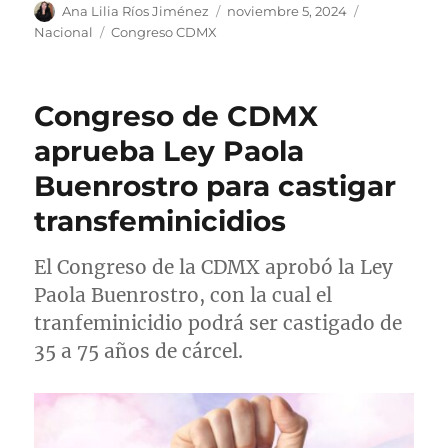
A
P
C
Ana Lilia Ríos Jiménez
noviembre 5, 2024
u
u
a
E
Nacional
Congreso CDMX
t
b
t
t
o
l
e
i
r
i
g
q
Congreso de CDMX
c
o
u
a
r
e
aprueba Ley Paola
d
í
t
Buenrostro para castigar
o
a
a
e
s
s
transfeminicidios
l
El Congreso de la CDMX aprobó la Ley
Paola Buenrostro, con la cual el
tranfeminicidio podrá ser castigado de
35 a 75 años de cárcel.