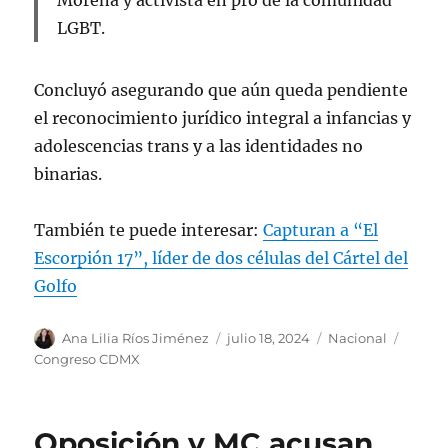
Morena y activista en pro de la comunidad
LGBT.
Concluyó asegurando que aún queda pendiente
el reconocimiento jurídico integral a infancias y
adolescencias trans y a las identidades no
binarias.
También te puede interesar:
Capturan a “El
Escorpión 17”, líder de dos células del Cártel del
Golfo
A
P
C
E
Ana Lilia Ríos Jiménez
julio 18, 2024
Nacional
u
u
a
t
Congreso CDMX
t
b
t
i
o
l
e
q
r
i
g
u
Oposición y MC acusan
c
o
e