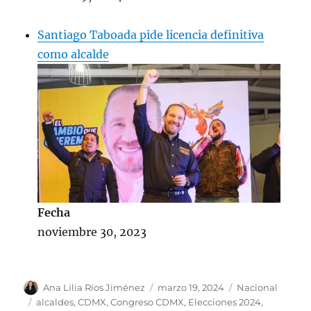
Santiago Taboada pide licencia definitiva
como alcalde
Fecha
noviembre 30, 2023
A
P
C
Ana Lilia Ríos Jiménez
marzo 19, 2024
Nacional
u
u
a
E
alcaldes
,
CDMX
,
Congreso CDMX
,
Elecciones 2024
,