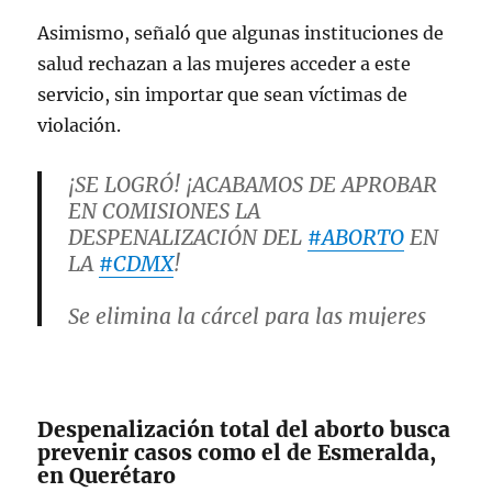
Asimismo, señaló que algunas instituciones de
salud rechazan a las mujeres acceder a este
servicio, sin importar que sean víctimas de
violación.
¡SE LOGRÓ! ¡ACABAMOS DE APROBAR
EN COMISIONES LA
DESPENALIZACIÓN DEL
#ABORTO
EN
LA
#CDMX
!
Se elimina la cárcel para las mujeres
que deciden sobre su cuerpo ¡Basta de
criminalizar a las personas más
vulnerables! 💚💚💪
pic.twitter.com/FKvz7KGeWr
Despenalización total del aborto busca
prevenir casos como el de Esmeralda,
en Querétaro
— Paty Urriza (@PatyUa)
November 4,