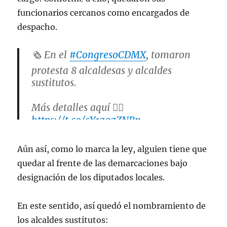
funcionarios cercanos como encargados de
despacho.
🗞️ En el
#CongresoCDMX
, tomaron
protesta 8 alcaldesas y alcaldes
sustitutos.
Más detalles aquí 👇🏽
https://t.co/cY1z0zZNBn
Hilo 1/2
pic.twitter.com/ysaiZpqGfg
Aún así, como lo marca la ley, alguien tiene que
quedar al frente de las demarcaciones bajo
— Congreso de la Ciudad de México
designación de los diputados locales.
(@Congreso_CdMex)
March 19, 2024
En este sentido, así quedó el nombramiento de
los alcaldes sustitutos: