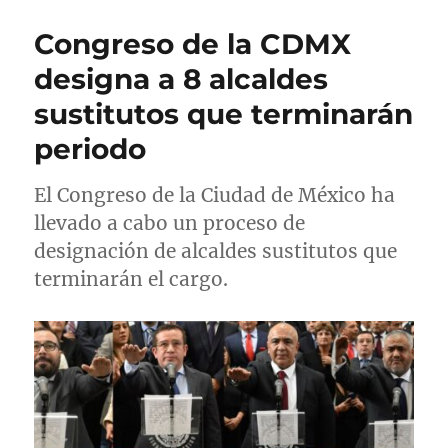
o
l
e
q
r
i
g
u
Congreso de la CDMX
c
o
e
a
r
t
designa a 8 alcaldes
d
í
a
sustitutos que terminarán
o
a
s
e
s
periodo
l
El Congreso de la Ciudad de México ha
llevado a cabo un proceso de
designación de alcaldes sustitutos que
terminarán el cargo.