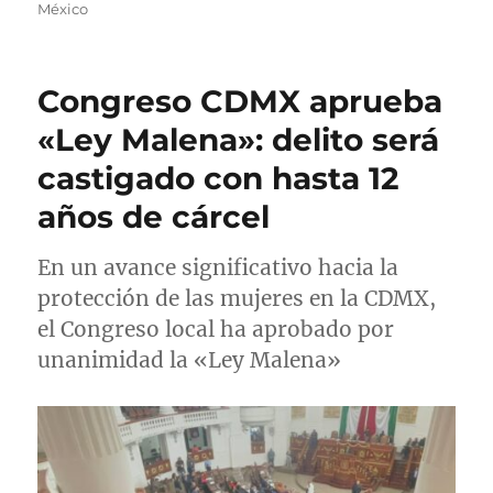
t
b
t
t
México
o
l
e
i
r
i
g
q
c
o
u
Congreso CDMX aprueba
a
r
e
d
í
t
«Ley Malena»: delito será
o
a
a
castigado con hasta 12
e
s
s
l
años de cárcel
En un avance significativo hacia la
protección de las mujeres en la CDMX,
el Congreso local ha aprobado por
unanimidad la «Ley Malena»