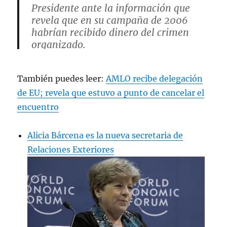
Presidente ante la información que
revela que en su campaña de 2006
habrían recibido dinero del crimen
organizado.
pic.twitter.com/hTylcowOlR
También puedes leer:
AMLO recibe delegación
— Azucena Uresti (@azucenau)
de EU; revela que estuvo a punto de cancelar el
January 31, 2024
encuentro
Alicia Bárcena es la nueva secretaria de
Relaciones Exteriores