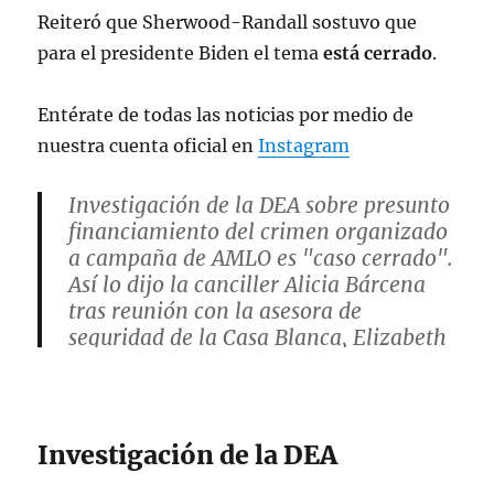
Reiteró que Sherwood-Randall sostuvo que
para el presidente Biden el tema
está cerrado
.
Entérate de todas las noticias por medio de
nuestra cuenta oficial en
Instagram
Investigación de la DEA sobre presunto
financiamiento del crimen organizado
a campaña de AMLO es "caso cerrado".
Así lo dijo la canciller Alicia Bárcena
tras reunión con la asesora de
seguridad de la Casa Blanca, Elizabeth
Sherwood-Randall.
pic.twitter.com/vy6hki1PKo
— Monica Garza (@monicagarzag)
Investigación de la DEA
February 7, 2024