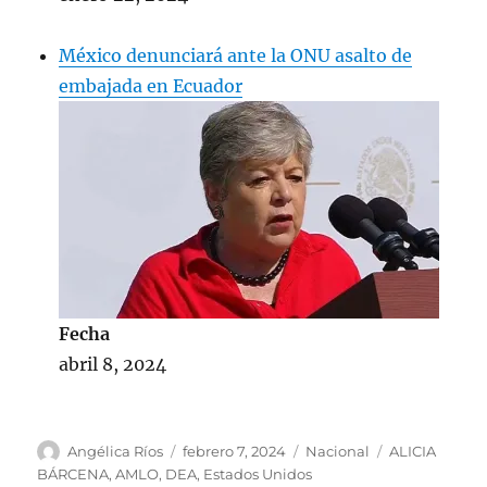
México denunciará ante la ONU asalto de
embajada en Ecuador
Fecha
abril 8, 2024
A
P
C
E
Angélica Ríos
febrero 7, 2024
Nacional
ALICIA
u
u
a
t
BÁRCENA
,
AMLO
,
DEA
,
Estados Unidos