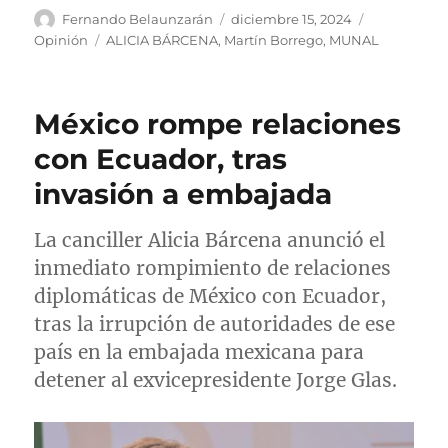
A
P
C
Fernando Belaunzarán
diciembre 15, 2024
u
u
a
E
Opinión
ALICIA BÁRCENA
,
Martín Borrego
,
MUNAL
t
b
t
t
o
l
e
i
r
i
g
q
México rompe relaciones
c
o
u
a
r
e
con Ecuador, tras
d
í
t
invasión a embajada
o
a
a
e
s
s
l
La canciller Alicia Bárcena anunció el
inmediato rompimiento de relaciones
diplomáticas de México con Ecuador,
tras la irrupción de autoridades de ese
país en la embajada mexicana para
detener al exvicepresidente Jorge Glas.