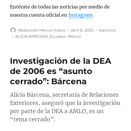
Información en…
Entérate de todas las noticias por medio de
pic.twitter.com/dn3SFx65Fg
nuestra cuenta oficial en
Instagram
— Luis Alberto Medina
A
P
C
Redacción México Habla
abril 6, 2024
Nacional
(@elalbertomedina)
April 6, 2024
u
u
a
E
ALICIA BÁRCENA
,
Ecuador
,
México
t
b
t
t
o
l
e
i
r
i
g
q
Investigación de la DEA
c
o
u
a
r
e
de 2006 es “asunto
d
í
t
cerrado”: Bárcena
o
a
a
e
s
s
l
Alicia Bárcena, secretaria de Relaciones
Exteriores, aseguró que la investigación
por parte de la DEA a AMLO, es un
“tema cerrado”.