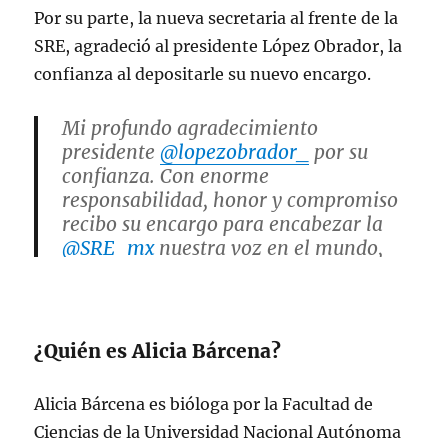
Por su parte, la nueva secretaria al frente de la
SRE, agradeció al presidente López Obrador, la
confianza al depositarle su nuevo encargo.
Mi profundo agradecimiento
presidente
@lopezobrador_
por su
confianza. Con enorme
responsabilidad, honor y compromiso
recibo su encargo para encabezar la
@SRE_mx
nuestra voz en el mundo,
orgullo del Estado mexicano y puntal
del proyecto transformador, digno e
igualitario de la 4T
pic.twitter.com/bbCdTGZiYe
¿Quién es Alicia Bárcena?
— Alicia Bárcena (@aliciabarcena)
Alicia Bárcena es bióloga por la Facultad de
June 13, 2023
Ciencias de la Universidad Nacional Autónoma