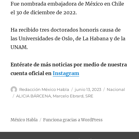
Fue nombrada embajadora de México en Chile
el 30 de diciembre de 2022.
Ha recibido tres doctorados honoris causa de
las Universidades de Oslo, de La Habana y de la
UNAM.
Entérate de más noticias por medio de nuestra
cuenta oficial en
Instagram
A
P
C
Redacción México Habla
junio 13, 2023
Nacional
u
u
a
E
ALICIA BÁRCENA
,
Marcelo Ebrard
,
SRE
t
b
t
t
o
l
e
i
r
i
g
q
México Habla
Funciona gracias a WordPress
c
o
u
a
r
e
d
í
t