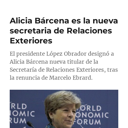
t
b
t
i
o
l
e
q
r
i
g
u
Alicia Bárcena es la nueva
c
o
e
a
r
t
secretaria de Relaciones
d
í
a
Exteriores
o
a
s
e
s
l
El presidente López Obrador designó a
Alicia Bárcena nueva titular de la
Secretaría de Relaciones Exteriores, tras
la renuncia de Marcelo Ebrard.