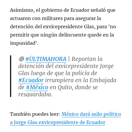
Asimismo, el gobierno de Ecuador señaló que
actuaron con militares para asegurar la
detención del exvicepresidente Glas, para ‘no
permitir que ningún delincuente quede en la
impunidad’.
🔴
#ÚLTIMAHORA
| Reportan la
detención del exvicepresidente Jorge
Glas luego de que la policía de
#Ecuador
irrumpiera en la Embajada
de
#México
en Quito, donde se
resguardaba.
Así fue la llegada de elementos
También puedes leer:
México dará asilo político
policiacos a la sede diplomática en ese
a Jorge Glas exvicepresidente de Ecuador
país. 👇🏻