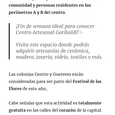
comunidad y personas residentes en los
perímetros A y B de
l
centro
.
¡Fin de semana ideal para conocer
Centro Artesanal Garibaldi!✨
Visita este espacio donde podrás
adquirir artesanías de cerámica,
madera, joyería, vidrio, textiles y más.
🪅
Las colonias Centro y Guerrero están
Conócelo en:📍 Honduras 1, esquina
consideradas para ser parte del
Festival de las
Callejón de Garibaldi, Centro Histórico.
Flores
de este año,
pic.twitter.com/nDJD0MDHzw
— Secretaría de Turismo de la Ciudad
Cabe señalar que esta actividad es
totalmente
de México (@turismocdmx)
April 1,
gratuita
en las calles del
corazón
de la capital.