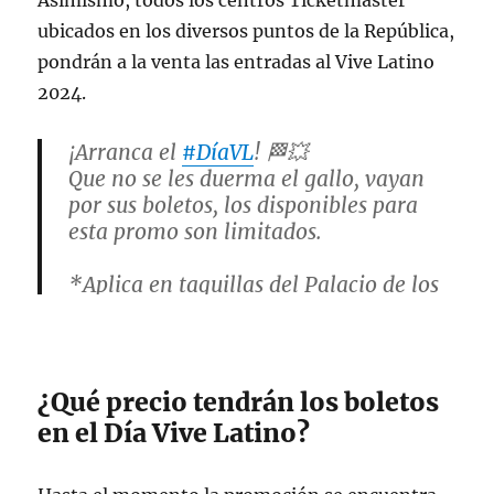
Asimismo, todos los centros Ticketmaster
ubicados en los diversos puntos de la República,
pondrán a la venta las entradas al Vive Latino
2024.
¡Arranca el
#DíaVL
! 🏁💥
Que no se les duerma el gallo, vayan
por sus boletos, los disponibles para
esta promo son limitados.
*Aplica en taquillas del Palacio de los
Deportes y Ticketmaster:
https://t.co/6Sh9rUG1BQ
pic.twitter.com/ZhcQXi5UNM
¿Qué precio tendrán los boletos
— Vive Latino (@vivelatino)
February
en el Día Vive Latino?
21, 2024