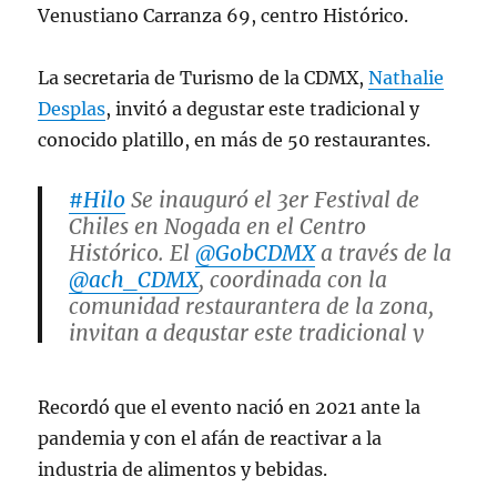
Venustiano Carranza 69, centro Histórico.
La secretaria de Turismo de la CDMX,
Nathalie
Desplas
, invitó a degustar este tradicional y
conocido platillo, en más de 50 restaurantes.
#Hilo
Se inauguró el 3er Festival de
Chiles en Nogada en el Centro
Histórico. El
@GobCDMX
a través de la
@ach_CDMX
, coordinada con la
comunidad restaurantera de la zona,
invitan a degustar este tradicional y
muy conocido platillo, en más de 50
restaurantes.
#TurismoCDMXInforma
Recordó que el evento nació en 2021 ante la
pic.twitter.com/kdRfV1S02F
pandemia y con el afán de reactivar a la
— Nathalie Desplas
industria de alimentos y bebidas.