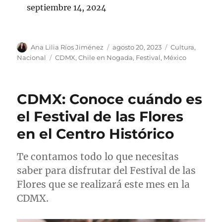
septiembre 14, 2024
A
P
C
Ana Lilia Ríos Jiménez
agosto 20, 2023
Cultura
,
u
u
a
E
Nacional
CDMX
,
Chile en Nogada
,
Festival
,
México
t
b
t
t
o
l
e
i
r
i
g
q
CDMX: Conoce cuándo es
c
o
u
a
r
e
el Festival de las Flores
d
í
t
en el Centro Histórico
o
a
a
e
s
s
l
Te contamos todo lo que necesitas
saber para disfrutar del Festival de las
Flores que se realizará este mes en la
CDMX.