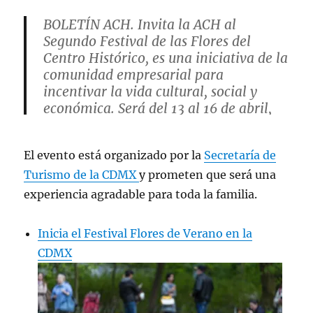
BOLETÍN ACH. Invita la ACH al
Segundo Festival de las Flores del
Centro Histórico, es una iniciativa de la
comunidad empresarial para
incentivar la vida cultural, social y
económica. Será del 13 al 16 de abril,
habrá promoción y premios para
participantes.
https://t.co/qVhmTYjQ2y
El evento está organizado por la
Secretaría de
pic.twitter.com/edFIhQJ3FO
Turismo de la CDMX
y prometen que será una
— Autoridad del Centro Histórico
experiencia agradable para toda la familia.
(@ach_CDMX)
March 27, 2023
Inicia el Festival Flores de Verano en la
CDMX