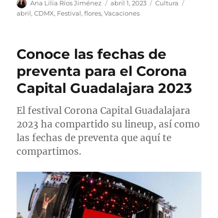
A
P
C
E
Ana Lilia Ríos Jiménez
abril 1, 2023
Cultura
u
u
a
t
abril
,
CDMX
,
Festival
,
flores
,
Vacaciones
t
b
t
i
o
l
e
q
r
i
g
u
Conoce las fechas de
c
o
e
a
r
t
preventa para el Corona
d
í
a
Capital Guadalajara 2023
o
a
s
e
s
l
El festival Corona Capital Guadalajara
2023 ha compartido su lineup, así como
las fechas de preventa que aquí te
compartimos.