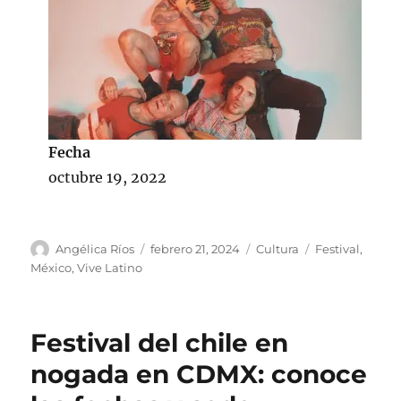
Fecha
octubre 19, 2022
A
P
C
E
Angélica Ríos
febrero 21, 2024
Cultura
Festival
,
u
u
a
t
México
,
Vive Latino
t
b
t
i
o
l
e
q
r
i
g
u
Festival del chile en
c
o
e
a
r
t
nogada en CDMX: conoce
d
í
a
o
a
s