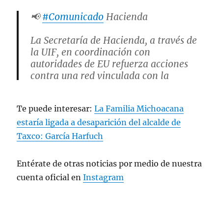
📢
#Comunicado
Hacienda
La Secretaría de Hacienda, a través de
la UIF, en coordinación con
autoridades de EU refuerza acciones
contra una red vinculada con la
operación ilícita de casinos
relacionada con el Cártel del Noreste.
Te puede interesar:
La Familia Michoacana
La Oficina de Control de Activos
estaría ligada a desaparición del alcalde de
Extranjeros…
Taxco: García Harfuch
pic.twitter.com/Ky4VhOvQSv
Entérate de otras noticias por medio de nuestra
— Hacienda (@Hacienda_Mexico)
cuenta oficial en
Instagram
April 14, 2026