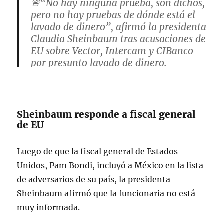
🚨“No hay ninguna prueba, son dichos,
pero no hay pruebas de dónde está el
lavado de dinero”, afirmó la presidenta
Claudia Sheinbaum tras acusaciones de
EU sobre Vector, Intercam y CIBanco
por presunto lavado de dinero.
Añadió que su postura es que “si hay
pruebas, se actúa, no…
pic.twitter.com/f7bnEPjVXy
Sheinbaum responde a fiscal general
de EU
— Azucena Uresti (@azucenau)
June
26, 2025
Luego de que la fiscal general de Estados
Unidos, Pam Bondi, incluyó a México en la lista
de adversarios de su país, la presidenta
Sheinbaum afirmó que la funcionaria no está
muy informada.