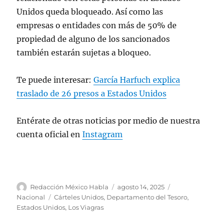
Unidos queda bloqueado. Así como las
empresas o entidades con más de 50% de
propiedad de alguno de los sancionados
también estarán sujetas a bloqueo.
Te puede interesar:
García Harfuch explica
traslado de 26 presos a Estados Unidos
Entérate de otras noticias por medio de nuestra
cuenta oficial en
Instagram
A
P
C
Redacción México Habla
agosto 14, 2025
u
u
a
E
Nacional
Cárteles Unidos
,
Departamento del Tesoro
,
t
b
t
t
Estados Unidos
,
Los Viagras
o
l
e
i