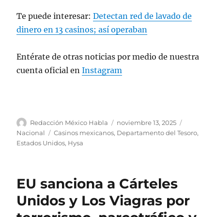
involved in supporting terrorist drug
Te puede interesar:
Detectan red de lavado de
cartels.
dinero en 13 casinos; así operaban
— Treasury Department
(@USTreasury)
November 13, 2025
Entérate de otras noticias por medio de nuestra
cuenta oficial en
Instagram
A
P
C
Redacción México Habla
noviembre 13, 2025
u
u
a
E
Nacional
Casinos mexicanos
,
Departamento del Tesoro
,
t
b
t
t
Estados Unidos
,
Hysa
o
l
e
i
r
i
g
q
c
o
u
EU sanciona a Cárteles
a
r
e
d
í
t
Unidos y Los Viagras por
o
a
a
e
s
s