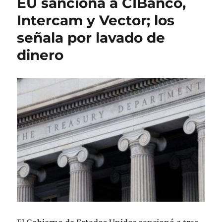
EU sanciona a CIBanco,
a
r
e
d
í
t
Intercam y Vector; los
o
a
a
señala por lavado de
e
s
s
l
dinero