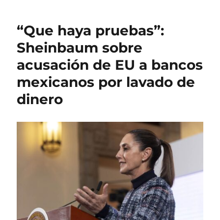
r
i
g
q
c
o
u
“Que haya pruebas”:
a
r
e
d
í
t
Sheinbaum sobre
o
a
a
acusación de EU a bancos
e
s
s
l
mexicanos por lavado de
dinero