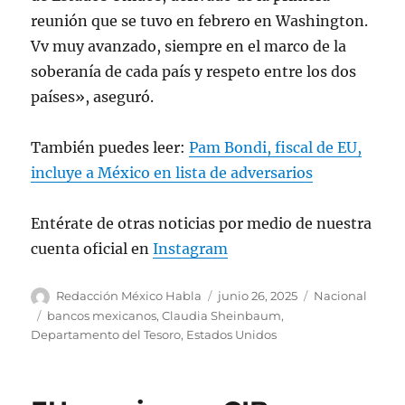
reunión que se tuvo en febrero en Washington.
Vv muy avanzado, siempre en el marco de la
soberanía de cada país y respeto entre los dos
países», aseguró.
También puedes leer:
Pam Bondi, fiscal de EU,
incluye a México en lista de adversarios
Entérate de otras noticias por medio de nuestra
cuenta oficial en
Instagram
A
P
C
Redacción México Habla
junio 26, 2025
Nacional
u
u
a
E
bancos mexicanos
,
Claudia Sheinbaum
,
t
b
t
t
Departamento del Tesoro
,
Estados Unidos
o
l
e
i
r
i
g
q
c
o
u