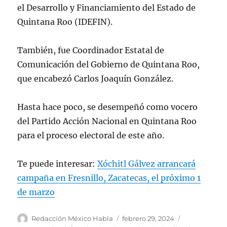
el Desarrollo y Financiamiento del Estado de
Quintana Roo (IDEFIN).
También, fue Coordinador Estatal de
Comunicación del Gobierno de Quintana Roo,
que encabezó Carlos Joaquín González.
Hasta hace poco, se desempeñó como vocero
del Partido Acción Nacional en Quintana Roo
para el proceso electoral de este año.
Te puede interesar:
Xóchitl Gálvez arrancará
campaña en Fresnillo, Zacatecas, el próximo 1
de marzo
A
P
C
Redacción México Habla
febrero 29, 2024