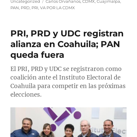
u
u
a
E
Uncategorized
Carlos Orvañanos
,
CDMX
,
Cuajimalpa
,
t
b
t
t
PAN
,
PRD
,
PRI
,
VA POR LA CDMX
o
l
e
i
r
i
g
q
c
o
u
PRI, PRD y UDC registran
a
r
e
d
í
t
alianza en Coahuila; PAN
o
a
a
queda fuera
e
s
s
l
El PRI, PRD y UDC se registraron como
coalición ante el Instituto Electoral de
Coahuila para competir en las próximas
elecciones.