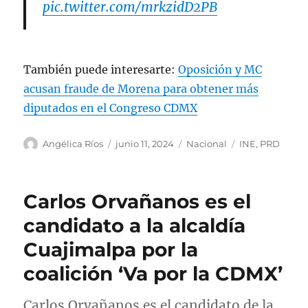
pic.twitter.com/mrkzidD2PB
— @INEMexico (@INEMexico)
June 11,
2024
También puede interesarte:
Oposición y MC
acusan fraude de Morena para obtener más
diputados en el Congreso CDMX
A
P
C
E
Angélica Ríos
junio 11, 2024
Nacional
INE
,
PRD
u
u
a
t
t
b
t
i
o
l
e
q
Carlos Orvañanos es el
r
i
g
u
c
o
e
candidato a la alcaldía
a
r
t
Cuajimalpa por la
d
í
a
o
a
s
coalición ‘Va por la CDMX’
e
s
l
Carlos Orvañanos es el candidato de la