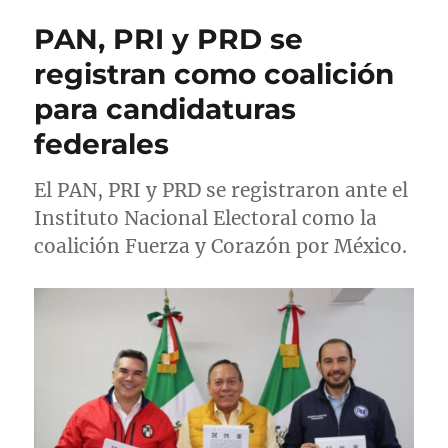
r
i
g
u
PAN, PRI y PRD se
c
o
e
a
r
t
registran como coalición
d
í
a
para candidaturas
o
a
s
e
s
federales
l
El PAN, PRI y PRD se registraron ante el
Instituto Nacional Electoral como la
coalición Fuerza y Corazón por México.