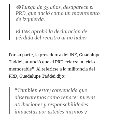
🔴 Luego de 35 años, desaparece el
PRD, que nació como un movimiento
de izquierda.
El INE aprobó la declaración de
pérdida del registro al no haber
alcanzado el 3% de la votación en la
pasada elección.
Por su parte, la presidenta del INE, Guadalupe
pic.twitter.com/ytYbSniDuD
Taddei, anunció que el PRD “cierra un ciclo
— Otilia Carvajal (@Oti_Carvajal)
memorable”. Al referirse a la militancia del
September 20, 2024
PRD, Guadalupe Taddei dijo:
“También estoy convencida que
observaremos como renacer nuevas
atribuciones y responsabilidades
impuestas por ustedes mismos y