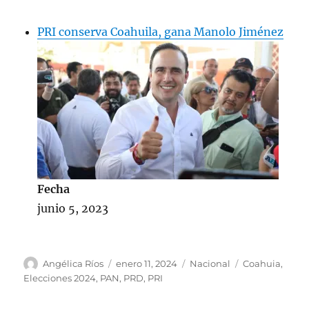
PRI conserva Coahuila, gana Manolo Jiménez
Fecha
junio 5, 2023
A
P
C
E
Angélica Ríos
enero 11, 2024
Nacional
Coahuia
,
u
u
a
t
Elecciones 2024
,
PAN
,
PRD
,
PRI
t
b
t
i
o
l
e
q