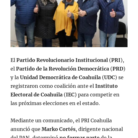
El
Partido Revolucionario Institucional
(
PRI
),
el
Partido de la Revolución Democrática
(
PRD
)
y la
Unidad Democrática de Coahuila
(
UDC
) se
registraron como coalición ante el
Instituto
Electoral de Coahuila
(
IEC
) para competir en
las próximas elecciones en el estado.
Mediante un comunicado, el PRI Coahuila
anunció que
Marko Cortés
, dirigente nacional
del PAN, determinó
no formar parte
de la