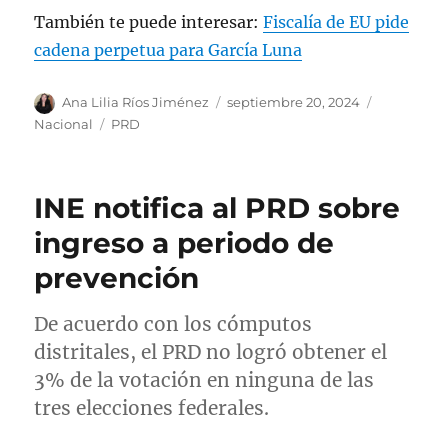
También te puede interesar:
Fiscalía de EU pide
cadena perpetua para García Luna
A
P
C
Ana Lilia Ríos Jiménez
septiembre 20, 2024
u
u
a
E
Nacional
PRD
t
b
t
t
o
l
e
i
r
i
g
q
INE notifica al PRD sobre
c
o
u
a
r
e
ingreso a periodo de
d
í
t
prevención
o
a
a
e
s
s
l
De acuerdo con los cómputos
distritales, el PRD no logró obtener el
3% de la votación en ninguna de las
tres elecciones federales.