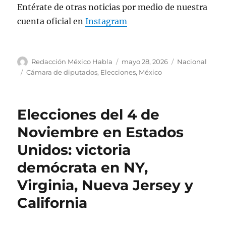
Entérate de otras noticias por medio de nuestra
cuenta oficial en
Instagram
A
P
C
Redacción México Habla
mayo 28, 2026
Nacional
u
u
a
E
Cámara de diputados
,
Elecciones
,
México
t
b
t
t
o
l
e
i
r
i
g
q
Elecciones del 4 de
c
o
u
a
r
e
Noviembre en Estados
d
í
t
Unidos: victoria
o
a
a
e
s
s
demócrata en NY,
l
Virginia, Nueva Jersey y
California