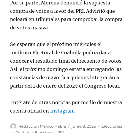
Por su parte, Morena denunció la supuesta
compra de votos a favor del PRI. Advirtió que
peleará en tribunales para comprobar la compra
de votos masiva.
Se esperan que el próximo miércoles el
Instituto Electoral de Coahuila podría dar a
conocer el resultado final del recuento de votos.
Así, el próximo domingo estaría entregando las
constancias de mayoría a quienes integrarán a
partir del 1 de enero del 2027 el Congreso local.
Entérate de otras noticias por medio de nuestra
cuenta oficial en
Instagram
A
P
C
Redacción México Habla
junio 8, 2026
Elecciones
u
u
a
E
Coahuila
,
Elecciones
,
PRI