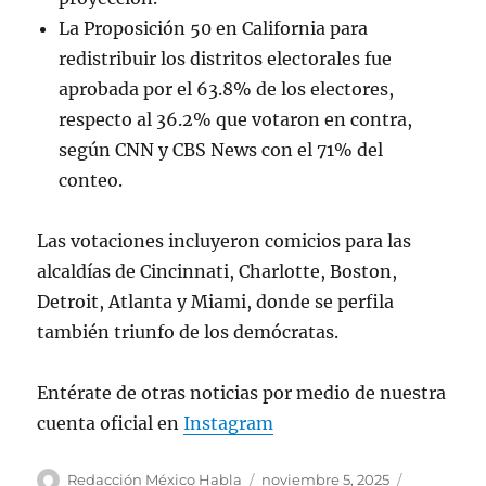
La Proposición 50 en California para
redistribuir los distritos electorales fue
aprobada por el 63.8% de los electores,
respecto al 36.2% que votaron en contra,
según CNN y CBS News con el 71% del
conteo.
Las votaciones incluyeron comicios para las
alcaldías de Cincinnati, Charlotte, Boston,
Detroit, Atlanta y Miami, donde se perfila
también triunfo de los demócratas.
Entérate de otras noticias por medio de nuestra
cuenta oficial en
Instagram
A
P
C
Redacción México Habla
noviembre 5, 2025