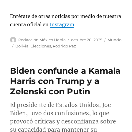
— Progresismo Out Of Context
Entérate de otras noticias por medio de nuestra
(@OOCprogresismo2)
October 20, 2025
cuenta oficial en
Instagram
A
P
C
Redacción México Habla
octubre 20, 2025
Mundo
u
u
a
E
Bolivia
,
Elecciones
,
Rodrigo Paz
t
b
t
t
o
l
e
i
r
i
g
q
Biden confunde a Kamala
c
o
u
a
r
e
Harris con Trump y a
d
í
t
Zelenski con Putin
o
a
a
e
s
s
l
El presidente de Estados Unidos, Joe
Biden, tuvo dos confusiones, lo que
provocó críticas y desconfianza sobre
su capacidad para mantener su