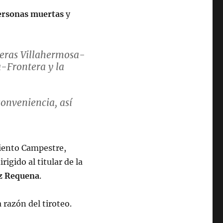
ersonas muertas
y
teras Villahermosa-
-Frontera y la
conveniencia, así
m/EqSMgVsRfb
miento Campestre,
igido al titular de la
cember 23, 2023
z Requena
.
 razón del tiroteo.