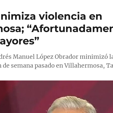
imiza violencia en
mosa; “Afortunadame
ayores”
drés Manuel López Obrador minimizó la 
fin de semana pasado en Villahermosa, T