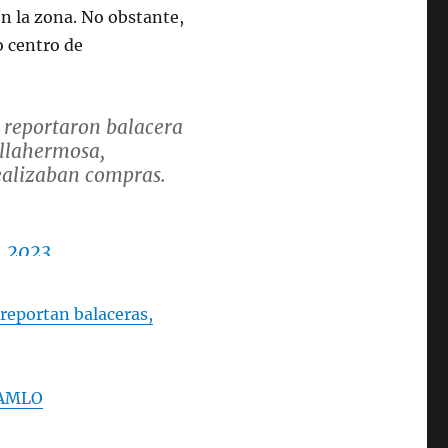
en la zona. No obstante,
o centro de
 reportaron balacera
illahermosa,
ealizaban compras.
, 2023
 reportan balaceras,
: AMLO