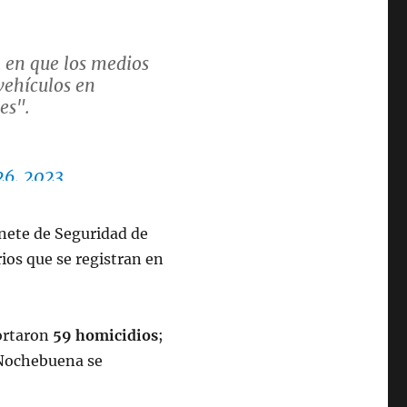
a en que los medios
vehículos en
es".
26, 2023
inete de Seguridad de
ios que se registran en
ortaron
59 homicidios
;
n Nochebuena se