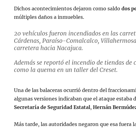
Dichos acontecimientos dejaron como saldo
dos p
múltiples daños a inmuebles.
20 vehículos fueron incendiados en las carre
Cárdenas, Paraíso-Comalcalco, Villahermosa
carretera hacia Nacajuca.
Además se reportó el incendio de tiendas de 
como la quema en un taller del Creset.
Video de El Heraldo Tabasco
pic.twitter.co
Una de las balaceras ocurrió dentro del fracciona
algunas versiones indicaban que el ataque estaba dir
— Joaquín López-Dóriga (@lopezdoriga)
De
Secretaría de Seguridad Estatal
,
Hernán Bermúde
Más tarde, las autoridades negaron que esa fuera la