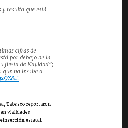
 y resulta que está
timas cifras de
stá por debajo de la
u fiesta de Navidad”;
 que no les iba a
sqzQZ8tE
er 26, 2023
sa, Tabasco reportaron
 en vialidades
Reinserción
estatal.