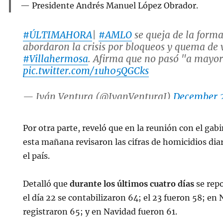
Presidente Andrés Manuel López Obrador.
#ÚLTIMAHORA
|
#AMLO
se queja de la form
abordaron la crisis por bloqueos y quema de 
#Villahermosa
. Afirma que no pasó "a mayor
pic.twitter.com/1uh05QGCks
— Iván Ventura (@IvanVenturaJ)
December 
Por otra parte, reveló que en la reunión con el gab
esta mañana revisaron las cifras de homicidios diar
el país.
Detalló que
durante los últimos cuatro días
se rep
el día 22 se contabilizaron 64; el 23 fueron 58; e
registraron 65; y en Navidad fueron 61.