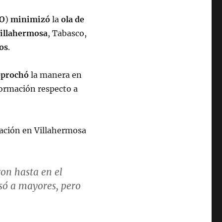
O
)
minimizó
la
ola de
illahermosa
, Tabasco,
os
.
eprochó
la manera en
formación respecto a
ación en Villahermosa
ron hasta en el
só a mayores, pero