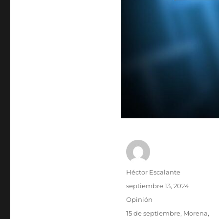
A
Héctor Escalante
u
P
septiembre 13, 2024
t
u
C
Opinión
o
b
a
r
E
15 de septiembre
,
Morena
,
l