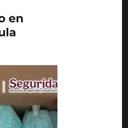
o en
ula