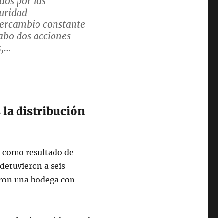
dos por las
guridad
ntercambio constante
cabo dos acciones
z,…
ch 12, 2026
 la distribución
e como resultado de
 detuvieron a seis
aron una bodega con