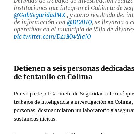
Derivado de trabajos de investigación realiza
instituciones que integran el Gabinete de Se
@GabSeguridadMX
, y como resultado del i
de información con
@DEAHQ
, se llevaron a 
operativas en el municipio de Villa de Álvare
pic.twitter.com/D4rMwYlqJO
— Omar H Garcia Harfuch (@OHarfuch)
Mar
Detienen a seis personas dedicadas
de fentanilo en Colima
Por su parte, el Gabinete de Seguridad informó qu
trabajos de inteligencia e investigación en Colima,
personas, desmantelaron un laboratorio y asegur
sustancias ilícitas.