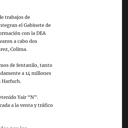
de trabajos de
integran el Gabinete de
formación con la DEA
evaron a cabo dos
arez, Colima.
mos de fentanilo, tanto
adamente a 14 millones
a Harfuch.
etenido Yair “N”.
cada a la venta y tráfico