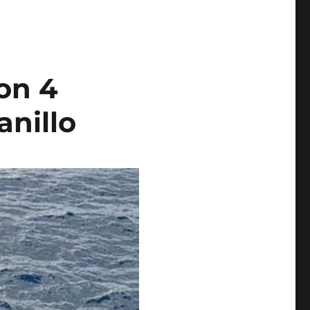
on 4
nillo