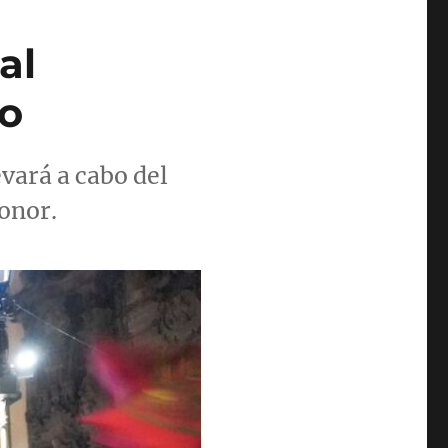
al
o
evará a cabo del
honor.