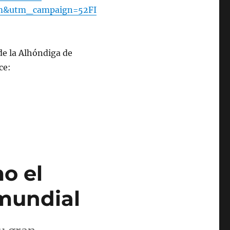
m&utm_campaign=52FI
de la Alhóndiga de
ce:
o el
 mundial