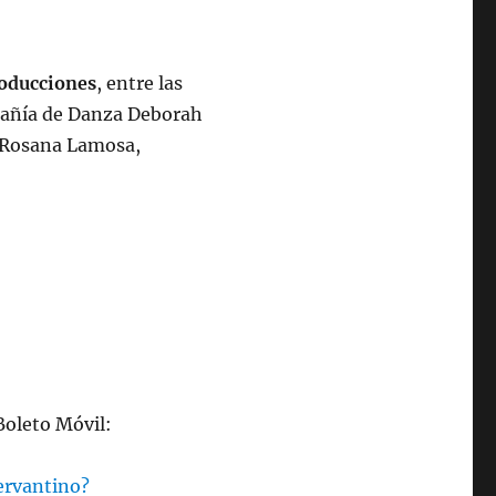
producciones
, entre las
mpañía de Danza Deborah
o Rosana Lamosa,
Boleto Móvil:
ervantino?