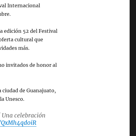
ival Internacional
ubre.
a edición 52 del Festival
ferta cultural que
ividades más.
mo invitados de honor al
la ciudad de Guanajuato,
la Unesco.
! Una celebración
co/QxMh4qd0iR